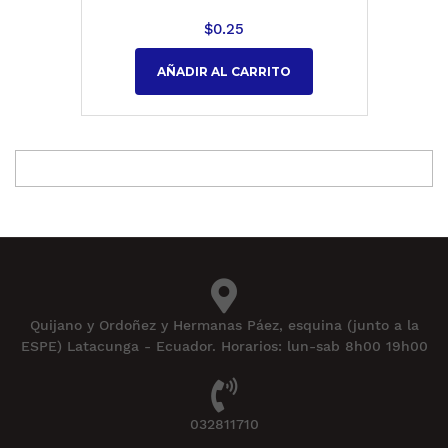
$
0.25
AÑADIR AL CARRITO
Quijano y Ordoñez y Hermanas Páez, esquina (junto a la
ESPE) Latacunga - Ecuador. Horarios: lun-sab 8h00 19h00
032811710