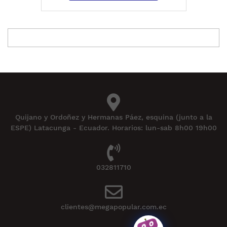
Quijano y Ordoñez y Hermanas Páez, esquina (junto a la
ESPE) Latacunga - Ecuador. Horarios: lun-sab 8h00 19h00
032811710
clientes@megapopular.com.ec