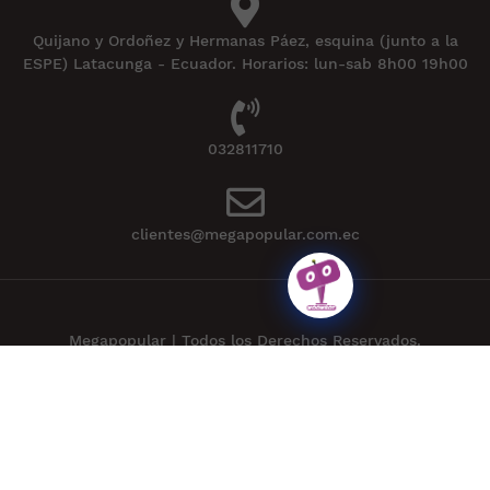
Quijano y Ordoñez y Hermanas Páez, esquina (junto a la
ESPE) Latacunga - Ecuador. Horarios: lun-sab 8h00 19h00
032811710
clientes@megapopular.com.ec
Megapopular | Todos los Derechos Reservados.
Powered by
APLEXT
.