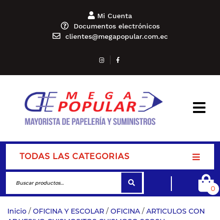
Mi Cuenta
Documentos electrónicos
clientes@megapopular.com.ec
TODAS LAS CATEGORIAS
0
Inicio
/
OFICINA Y ESCOLAR
/
OFICINA
/
ARTICULOS CON