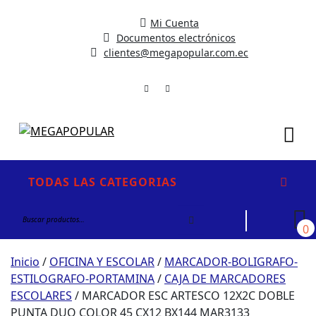
Mi Cuenta
Documentos electrónicos
clientes@megapopular.com.ec
Me
TODAS LAS CATEGORIAS
Buscar
por:
0
Inicio
/
OFICINA Y ESCOLAR
/
MARCADOR-BOLIGRAFO-
ESTILOGRAFO-PORTAMINA
/
CAJA DE MARCADORES
ESCOLARES
/ MARCADOR ESC ARTESCO 12X2C DOBLE
PUNTA DUO COLOR 45 CX12 BX144 MAR3133