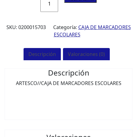
ESC
ARTESCO
12X2C
SKU:
0200015703
Categoría:
CAJA DE MARCADORES
DOBLE
ESCOLARES
PUNTA
DUO
COLOR
Descripción
Valoraciones (0)
45
CX12
Descripción
BX144
MAR3133
ARTESCO//CAJA DE MARCADORES ESCOLARES
7750082082816
cantidad