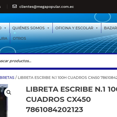
s
clientes@megapopular.com.ec
O
QUIÉNES SOMOS
OFICINA Y ESCOLAR
BAZAR
URA
OTROS
IBRETAS
/ LIBRETA ESCRIBE N.1 100H CUADROS CX450 7861084
LIBRETA ESCRIBE N.1 1
CUADROS CX450
7861084202123