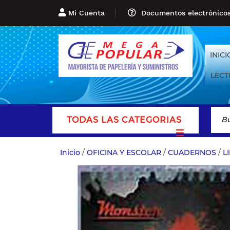
Mi Cuenta
Documentos electrónico
INICI
LECT
TODAS LAS CATEGORIAS
Inicio
/
OFICINA Y ESCOLAR
/
CUADERNOS
/
L