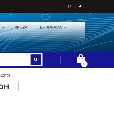
LIMPIEZA
TEMPORADA
0
202123
00H