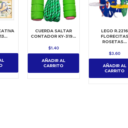
CATIVA
LEGO R.221
CUERDA SALTAR
3...
FLORECITA
CONTADOR KY-319...
ROSETAS...
$
1.40
$
3.60
AL
AÑADIR AL
O
CARRITO
AÑADIR AL
CARRITO