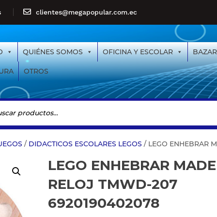
s
clientes@megapopular.com.ec
O
QUIÉNES SOMOS
OFICINA Y ESCOLAR
BAZAR
URA
OTROS
JUEGOS
/
DIDACTICOS ESCOLARES LEGOS
/ LEGO ENHEBRAR M
LEGO ENHEBRAR MADE
RELOJ TMWD-207
6920190402078