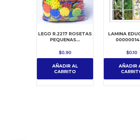
LEGO R.2217 ROSETAS
LAMINA EDU
PEQUENAS...
000000141
$
0.90
$
0.10
AÑADIR AL
AÑADIR 
CARRITO
CARRIT