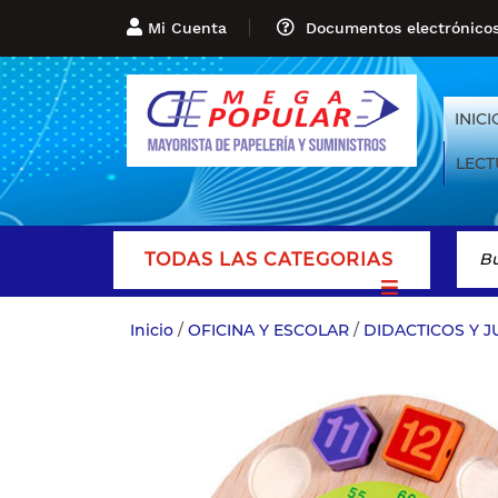
Mi Cuenta
Documentos electrónico
INICI
LECT
TODAS LAS CATEGORIAS
Inicio
/
OFICINA Y ESCOLAR
/
DIDACTICOS Y 