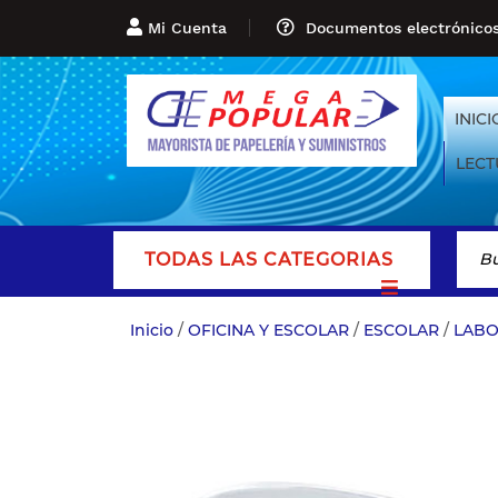
Mi Cuenta
Documentos electrónico
INICI
LECT
TODAS LAS CATEGORIAS
Inicio
/
OFICINA Y ESCOLAR
/
ESCOLAR
/
LABO