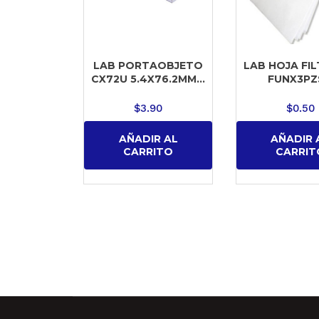
LAB PORTAOBJETO
LAB HOJA FI
CX72U 5.4X76.2MM...
FUNX3PZS
$
3.90
$
0.50
AÑADIR AL
AÑADIR 
CARRITO
CARRIT