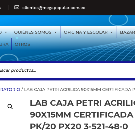
s
clientes@megapopular.com.ec
O
QUIÉNES SOMOS
OFICINA Y ESCOLAR
BAZAR
URA
OTROS
RATORIO
/ LAB CAJA PETRI ACRILICA 90X15MM CERTIFICADA P
LAB CAJA PETRI ACRIL
90X15MM CERTIFICADA
PK/20 PX20 3-521-48-0