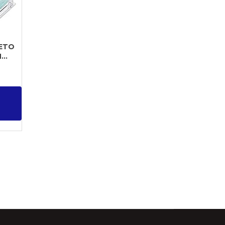
ETO
..