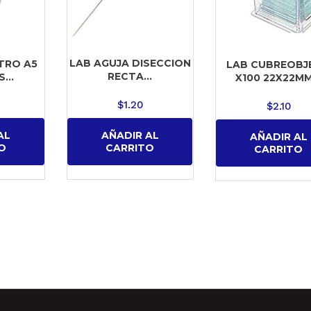
LAB AGUJA DISECCION
LTRO A5
LAB CUBREOBJ
RECTA...
...
X100 22X22MM.
$
1.20
$
2.10
AÑADIR AL
AL
AÑADIR AL
CARRITO
O
CARRITO