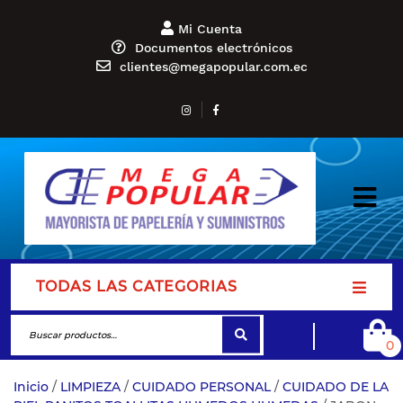
Mi Cuenta
Documentos electrónicos
clientes@megapopular.com.ec
TODAS LAS CATEGORIAS
0
Inicio
/
LIMPIEZA
/
CUIDADO PERSONAL
/
CUIDADO DE LA