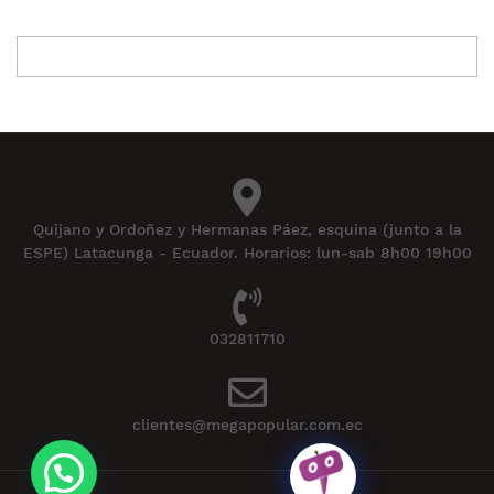
Quijano y Ordoñez y Hermanas Páez, esquina (junto a la
ESPE) Latacunga - Ecuador. Horarios: lun-sab 8h00 19h00
032811710
clientes@megapopular.com.ec