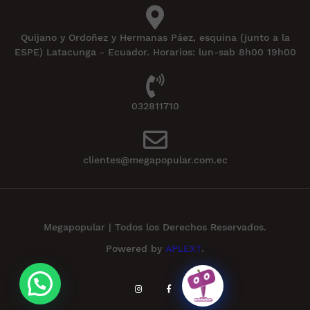
Quijano y Ordoñez y Hermanas Páez, esquina (junto a la
ESPE) Latacunga - Ecuador. Horarios: lun-sab 8h00 19h00
032811710
clientes@megapopular.com.ec
Megapopular | Todos los Derechos Reservados.
Powered by
APLEXT
.