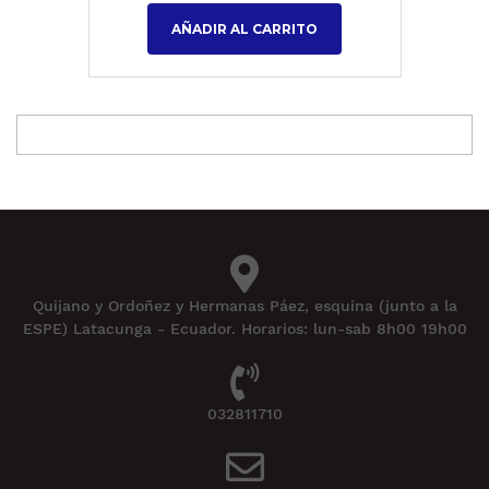
AÑADIR AL CARRITO
Quijano y Ordoñez y Hermanas Páez, esquina (junto a la
ESPE) Latacunga - Ecuador. Horarios: lun-sab 8h00 19h00
032811710