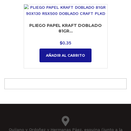
PLIEGO PAPEL KRAFT DOBLADO
81GR...
$
0.35
AÑADIR AL CARRITO
Quijano y Ordoñez y Hermanas Páez, esquina (junto a la