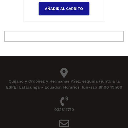
AÑADIR AL CARRITO
Quijano y Ordoñez y Hermanas Páez, esquina (junto a la
ESPE) Latacunga - Ecuador. Horarios: lun-sab 8h00 19h00
032811710