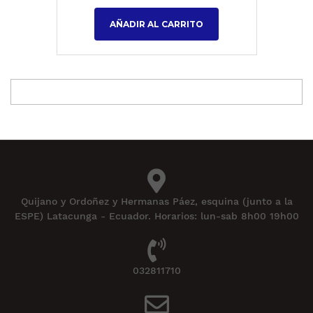
AÑADIR AL CARRITO
Quijano y Ordoñez y Hermanas Páez, esquina (junto a la
ESPE) Latacunga - Ecuador. Horarios: lun-sab 8h00 19h00
032811710