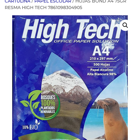
CARTULINA
/
PAPEL ESCOLAR
/ HOJAS BOND A4 75GR
RESMA HIGH TECH 7861098304905