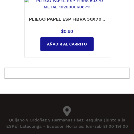
PLIEGO PAPEL ESP FIBRA 50X70...
$
0.60
AÑADIR AL CARRITO
Quijano y Ordoñez y Hermanas Páez, esquina (junto a la
ESPE) Latacunga - Ecuador. Horarios: lun-sab 8h00 19h00