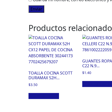
Productos relacionado
GUANTES ROPA 
C22 N.9...
TOALLA COCINA SCOTT
$
1.40
DURAMAX 52H...
Añadir al carrit
$
3.50
Añadir al carrito