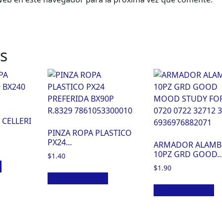
s
CELLERI
PINZA ROPA PLASTICO
PX24...
ARMADOR ALAMB
10PZ GRD GOOD..
$
1.40
o
$
1.90
Añadir al carrito
Añadir al carrito