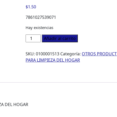
$
1.50
7861027539071
Hay existencias
GUANTES
Añadir al carrito
ROPA
MASTER
SKU:
0100001513
Categoría:
OTROS PRODUC
C22
PARA LIMPIEZA DEL HOGAR
N.8
1/2
7861027539064
cantidad
ZA DEL HOGAR