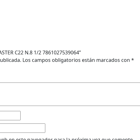
ASTER C22 N.8 1/2 7861027539064”
ublicada.
Los campos obligatorios están marcados con
*
web en este navegador para la próxima vez que comente.