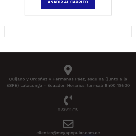
AÑADIR AL CARRITO
Quijano y Ordoñez y Hermanas Páez, esquina (junto a la
ESPE) Latacunga - Ecuador. Horarios: lun-sab 8h00 19h00
032811710
clientes@megapopular.com.ec