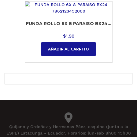
FUNDA ROLLO 6X 8 PARAISO BX24...
$
1.90
AÑADIR AL CARRITO
Quijano y Ordoñez y Hermanas Páez, esquina (junto a la
ESPE) Latacunga - Ecuador. Horarios: lun-sab 8h00 19h00