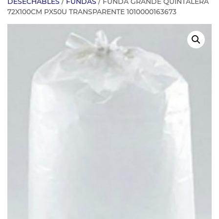
DESECHABLES
/
FUNDAS
/ FUNDA GRANDE QUINTALERA
72X100CM PX50U TRANSPARENTE 1010000163673