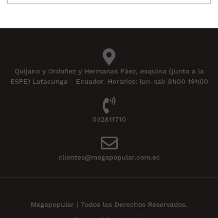
Quijano y Ordoñez y Hermanas Páez, esquina (junto a la
ESPE) Latacunga - Ecuador. Horarios: lun-sab 8h00 19h00
032811710
clientes@megapopular.com.ec
Megapopular | Todos los Derechos Reservados.