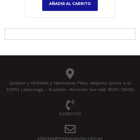
AÑADIR AL CARRITO
Quijano y Ordoñez y Hermanas Páez, esquina (junto a la
ESPE) Latacunga - Ecuador. Horarios: lun-sab 8h00 19h00
032811710
clientes@megapopular.com.ec