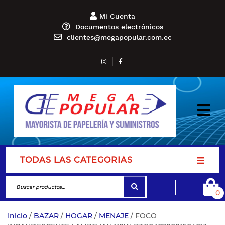
Mi Cuenta
Documentos electrónicos
clientes@megapopular.com.ec
TODAS LAS CATEGORIAS
0
Inicio
/
BAZAR
/
HOGAR
/
MENAJE
/ FOCO