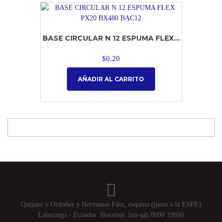
BASE CIRCULAR N 12 ESPUMA FLEX...
$
0.20
AÑADIR AL CARRITO
Quijano y Ordoñez y Hermanas Páez, esquina (junto a la ESPE)
Latacunga - Ecuador. Horarios: lun-sab 8h00 19h00