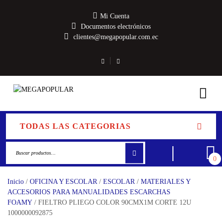
Mi Cuenta
Documentos electrónicos
clientes@megapopular.com.ec
TODAS LAS CATEGORIAS
0
Inicio
/
OFICINA Y ESCOLAR
/
ESCOLAR
/
MATERIALES Y
ACCESORIOS PARA MANUALIDADES ESCARCHAS
FOAMY
/ FIELTRO PLIEGO COLOR 90CMX1M CORTE 12U
1000000092875