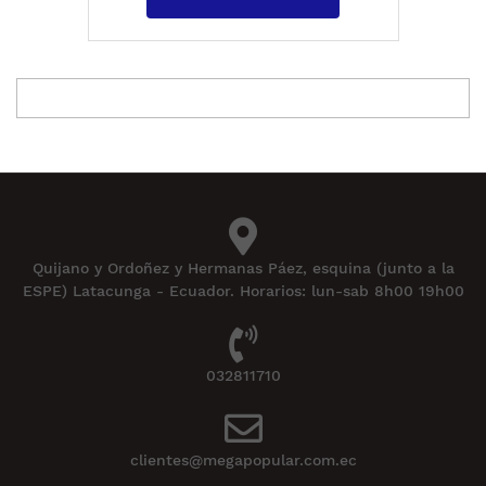
Quijano y Ordoñez y Hermanas Páez, esquina (junto a la
ESPE) Latacunga - Ecuador. Horarios: lun-sab 8h00 19h00
032811710
clientes@megapopular.com.ec