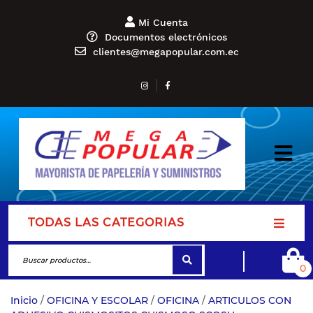
Mi Cuenta
Documentos electrónicos
clientes@megapopular.com.ec
TODAS LAS CATEGORIAS
0
Inicio
/
OFICINA Y ESCOLAR
/
OFICINA
/
ARTICULOS CON