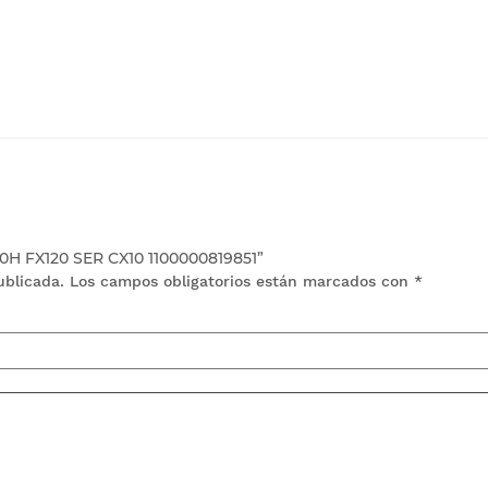
80H FX120 SER CX10 1100000819851”
ublicada.
Los campos obligatorios están marcados con
*