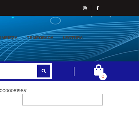
IMPIEZA
TEMPORADA
LECTURA
0
100000819851