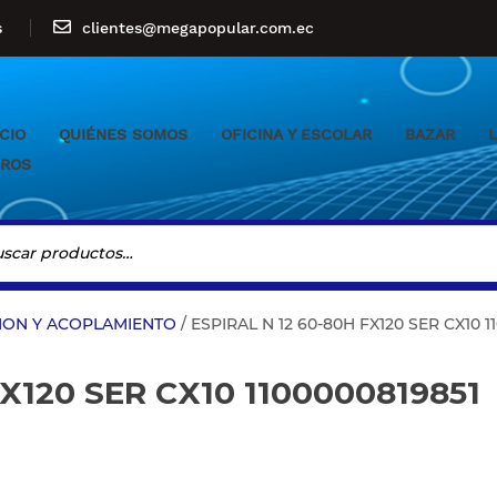
s
clientes@megapopular.com.ec
ICIO
QUIÉNES SOMOS
OFICINA Y ESCOLAR
BAZAR
L
ROS
ION Y ACOPLAMIENTO
/ ESPIRAL N 12 60-80H FX120 SER CX10 1
FX120 SER CX10 1100000819851