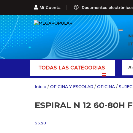
Mi Cuenta
Documentos electrónico
IN
OT
TODAS LAS CATEGORIAS
Inicio
/
OFICINA Y ESCOLAR
/
OFICINA
/
SUJEC
ESPIRAL N 12 60-80H 
$
5.20