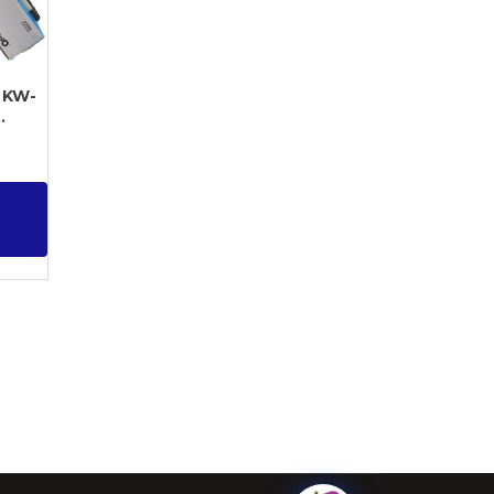
 KW-
.