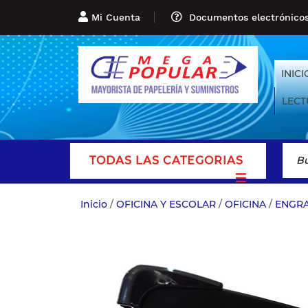
Mi Cuenta
Documentos electrónico
INICI
LECT
TODAS LAS CATEGORIAS
Inicio
/
OFICINA Y ESCOLAR
/
OFICINA
/
ENGR