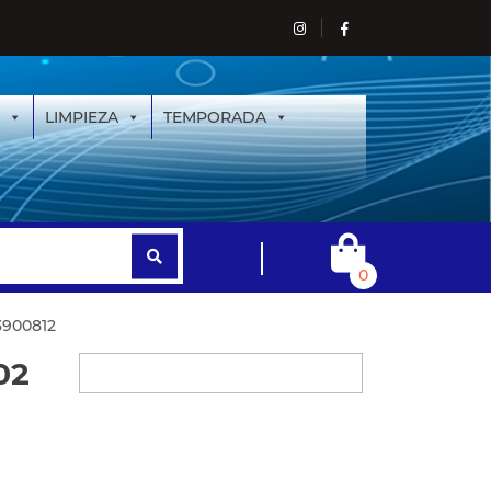
LIMPIEZA
TEMPORADA
0
3900812
02