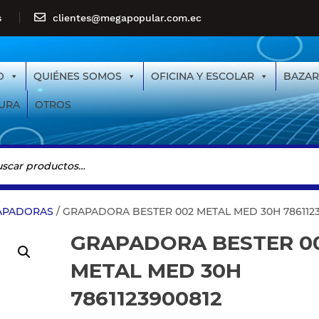
s
clientes@megapopular.com.ec
O
QUIÉNES SOMOS
OFICINA Y ESCOLAR
BAZAR
URA
OTROS
APADORAS
/ GRAPADORA BESTER 002 METAL MED 30H 786112
GRAPADORA BESTER 0
METAL MED 30H
7861123900812