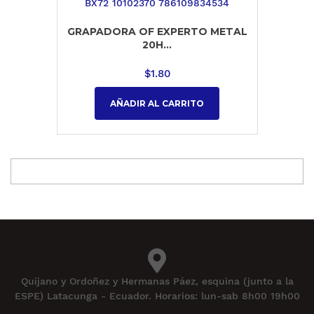
GRAPADORA OF EXPERTO METAL
20H...
$
1.80
AÑADIR AL CARRITO
Quijano y Ordoñez y Hermanas Páez, esquina (junto a la
ESPE) Latacunga - Ecuador. Horarios: lun-sab 8h00 19h00