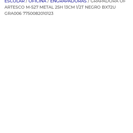
ESCOLAR
/
OFICINA
/
ENGRAPADORAS
/ GRAPADORA OF
ARTESCO M-527 METAL 25H 13CM 1/2T NEGRO BX72U
GRA006 7750082010123