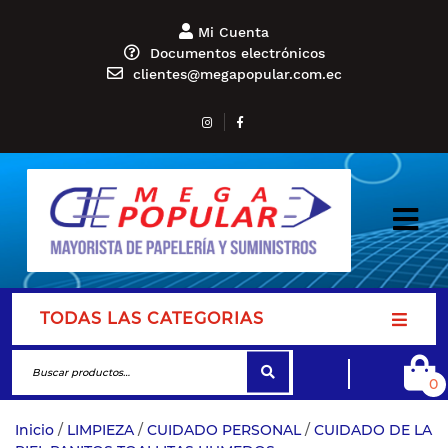
Mi Cuenta
Documentos electrónicos
clientes@megapopular.com.ec
TODAS LAS CATEGORIAS
0
Inicio
/
LIMPIEZA
/
CUIDADO PERSONAL
/
CUIDADO DE LA