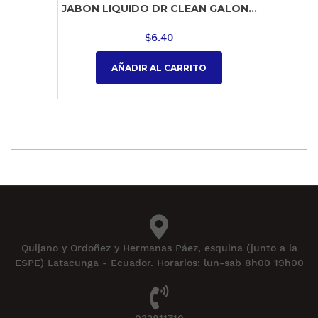
JABON LIQUIDO DR CLEAN GALON...
$
6.40
AÑADIR AL CARRITO
Quijano y Ordoñez y Hermanas Páez, esquina (junto a la
ESPE) Latacunga - Ecuador. Horarios: lun-sab 8h00 19h00