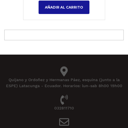
AÑADIR AL CARRITO
Quijano y Ordoñez y Hermanas Páez, esquina (junto a la
ESPE) Latacunga - Ecuador. Horarios: lun-sab 8h00 19h00
032811710