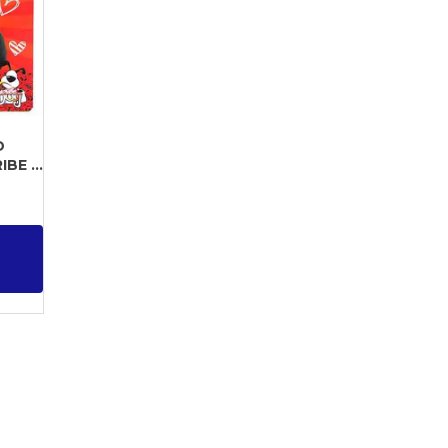
D
E ...