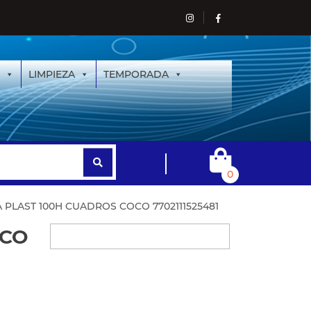
LIMPIEZA
TEMPORADA
0
LAST 100H CUADROS COCO 7702111525481
ICO