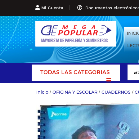
Mi Cuenta
Documentos electrónico
INICI
LECT
TODAS LAS CATEGORIAS
Inicio
/
OFICINA Y ESCOLAR
/
CUADERNOS
/
C