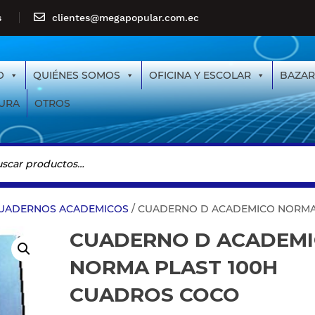
s
clientes@megapopular.com.ec
O
QUIÉNES SOMOS
OFICINA Y ESCOLAR
BAZAR
URA
OTROS
UADERNOS ACADEMICOS
/ CUADERNO D ACADEMICO NORMA P
CUADERNO D ACADEM
NORMA PLAST 100H
CUADROS COCO