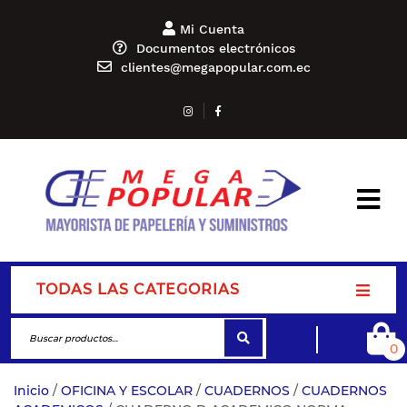
Mi Cuenta
Documentos electrónicos
clientes@megapopular.com.ec
TODAS LAS CATEGORIAS
0
Inicio
/
OFICINA Y ESCOLAR
/
CUADERNOS
/
CUADERNOS