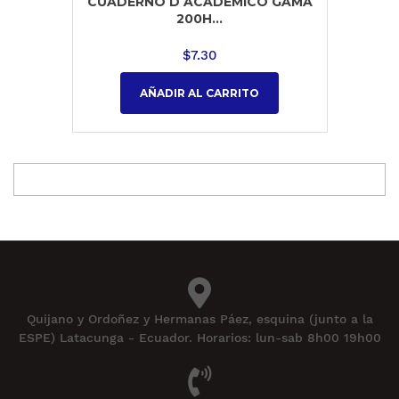
CUADERNO D ACADEMICO GAMA
200H...
$
7.30
AÑADIR AL CARRITO
Quijano y Ordoñez y Hermanas Páez, esquina (junto a la
ESPE) Latacunga - Ecuador. Horarios: lun-sab 8h00 19h00