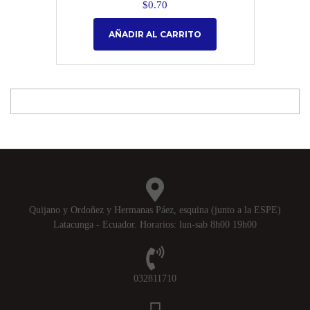
$
0.70
AÑADIR AL CARRITO
Quijano y Ordoñez y Hermanas Páez, esquina (junto a la ESPE)
Latacunga - Ecuador. Horarios: lun-sab 8h00 19h00
032811710