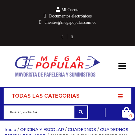
Mi Cuenta
Documentos electrónicos
clientes@megapopular.com.ec
TODAS LAS CATEGORIAS
0
Inicio
/
OFICINA Y ESCOLAR
/
CUADERNOS
/
CUADERNOS