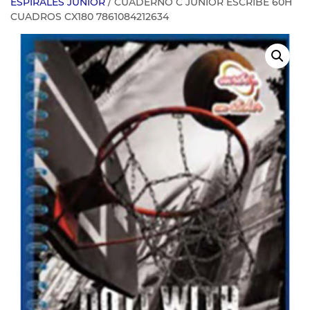
ESPIRALES JUNIOR
/ CUADERNO C JUNIOR ESCRIBE 60H
CUADROS CX180 7861084212634