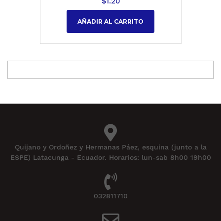
$
1.20
AÑADIR AL CARRITO
Quijano y Ordoñez y Hermanas Páez, esquina (junto a la
ESPE) Latacunga - Ecuador. Horarios: lun-sab 8h00 19h00
032811710