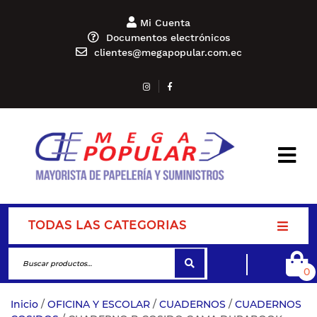
Mi Cuenta
Documentos electrónicos
clientes@megapopular.com.ec
TODAS LAS CATEGORIAS
0
Inicio
/
OFICINA Y ESCOLAR
/
CUADERNOS
/
CUADERNOS