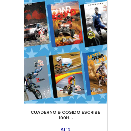
CUADERNO B COSIDO ESCRIBE
100H...
$
1.10