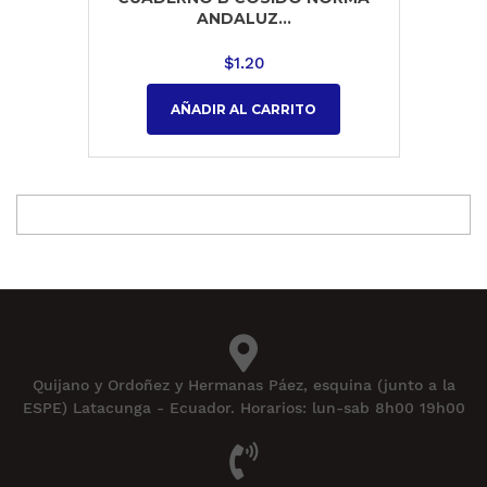
ANDALUZ...
$
1.20
AÑADIR AL CARRITO
Quijano y Ordoñez y Hermanas Páez, esquina (junto a la
ESPE) Latacunga - Ecuador. Horarios: lun-sab 8h00 19h00