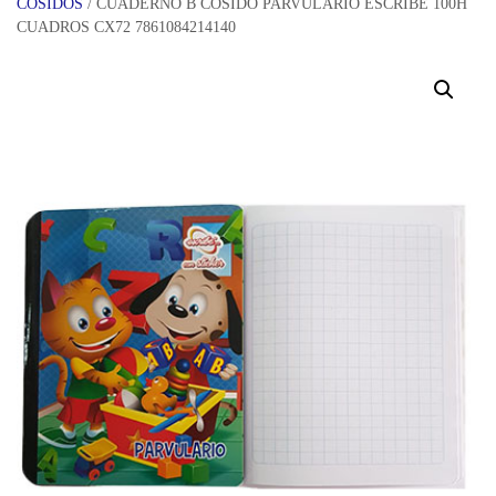
COSIDOS
/ CUADERNO B COSIDO PARVULARIO ESCRIBE 100H
CUADROS CX72 7861084214140