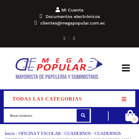
Mi Cuenta
Documentos electrónicos
clientes@megapopular.com.ec
TODAS LAS CATEGORIAS
0
Inicio
/
OFICINA Y ESCOLAR
/
CUADERNOS
/
CUADERNOS