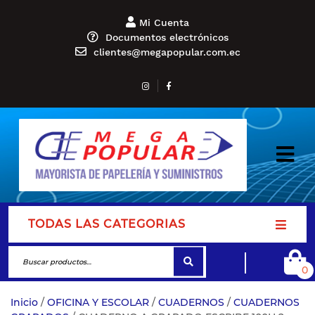
Mi Cuenta
Documentos electrónicos
clientes@megapopular.com.ec
TODAS LAS CATEGORIAS
0
Inicio
/
OFICINA Y ESCOLAR
/
CUADERNOS
/
CUADERNOS