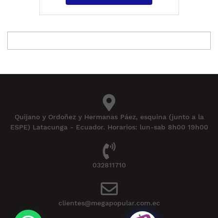
Quijano y Ordoñez y Hermanas Páez, esquina (junto a la
ESPE) Latacunga - Ecuador. Horarios: lun-sab 8h00 19h00
032811710
clientes@megapopular.com.ec