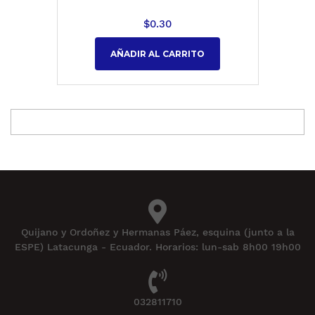
$
0.30
AÑADIR AL CARRITO
Quijano y Ordoñez y Hermanas Páez, esquina (junto a la
ESPE) Latacunga - Ecuador. Horarios: lun-sab 8h00 19h00
032811710