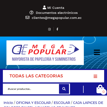
Mi Cuenta
Documentos electrónicos
clientes@megapopular.com.ec
TODAS LAS CATEGORIAS
0
Inicio
/
OFICINA Y ESCOLAR
/
ESCOLAR
/
CAJA LAPICES DE