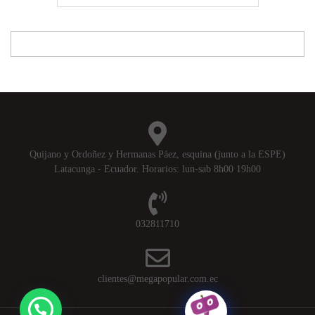
Quijano y Ordoñez y Hermanas Páez, esquina (junto a la ESPE)
Latacunga - Ecuador. Horarios: lun-sab 8h00 19h00
032811710
clientes@megapopular.com.ec