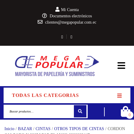
Mi Cuenta
Documentos electrónicos
clientes@megapopular.com.ec
TODAS LAS CATEGORIAS
0
Inicio
/
BAZAR
/
CINTAS
/
OTROS TIPOS DE CINTAS
/ CORDON