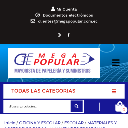
Mi Cuenta
Documentos electrónicos
clientes@megapopular.com.ec
TODAS LAS CATEGORIAS
0
Inicio
/
OFICINA Y ESCOLAR
/
ESCOLAR
/
MATERIALES Y