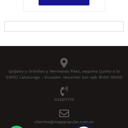
Quijano y Ordoñez y Hermanas Páez, esquina (junto a la
ESPE) Latacunga - Ecuador. Horarios: lun-sab 8h00 19h00
032811710
clientes@megapopular.com.ec