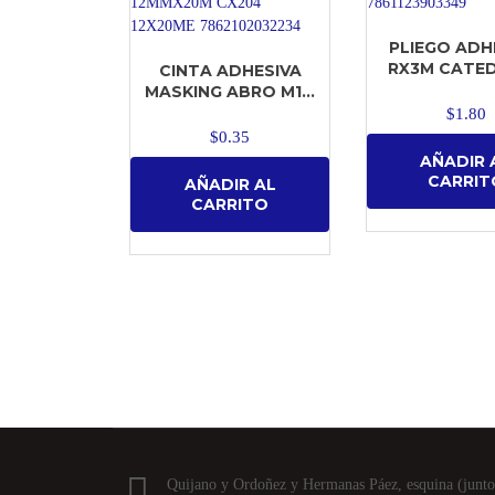
PLIEGO ADH
RX3M CATED
CINTA ADHESIVA
MASKING ABRO M1...
$
1.80
$
0.35
AÑADIR 
CARRIT
AÑADIR AL
CARRITO
Quijano y Ordoñez y Hermanas Páez, esquina (junto