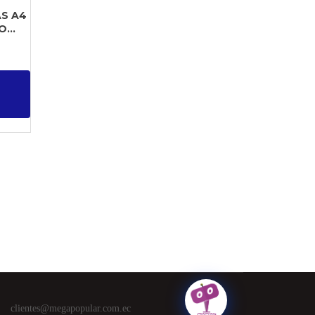
S A4
...
clientes@megapopular.com.ec