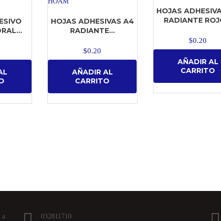
HOJAS ADHESIVA
RADIANTE ROJO
ESIVO
HOJAS ADHESIVAS A4
RAL...
RADIANTE...
$
0.20
$
0.20
AÑADIR AL
CARRITO
AL
AÑADIR AL
O
CARRITO
 a
032811710