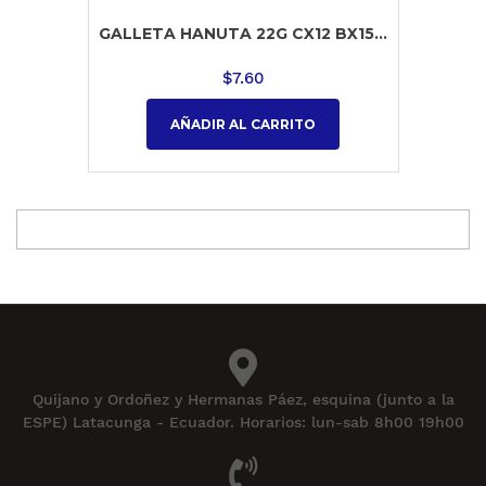
GALLETA HANUTA 22G CX12 BX15...
$
7.60
AÑADIR AL CARRITO
Quijano y Ordoñez y Hermanas Páez, esquina (junto a la
ESPE) Latacunga - Ecuador. Horarios: lun-sab 8h00 19h00