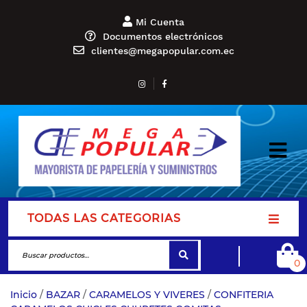
Mi Cuenta
Documentos electrónicos
clientes@megapopular.com.ec
TODAS LAS CATEGORIAS
0
Inicio
/
BAZAR
/
CARAMELOS Y VIVERES
/
CONFITERIA