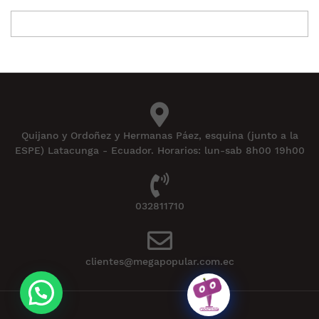
Quijano y Ordoñez y Hermanas Páez, esquina (junto a la
ESPE) Latacunga - Ecuador. Horarios: lun-sab 8h00 19h00
032811710
clientes@megapopular.com.ec