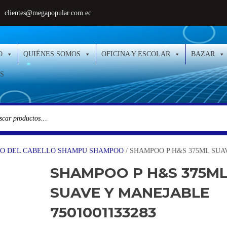
clientes@megapopular.com.ec
O
QUIÉNES SOMOS
OFICINA Y ESCOLAR
BAZAR
S
O DEL CABELLO SHAMPU SHAMPOO
/ SHAMPOO P H&S 375ML SUAV
SHAMPOO P H&S 375M
SUAVE Y MANEJABLE
7501001133283