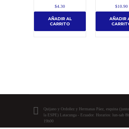
$
4.30
$
10.90
AÑADIR AL
AÑADIR 
CARRITO
CARRIT
Quijano y Ordoñez y Hermanas Páez, esquina (junto
la ESPE) Latacunga - Ecuador. Horarios: lun-sab 8
19h00