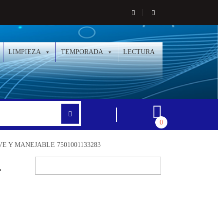
LIMPIEZA
TEMPORADA
LECTURA
0
E Y MANEJABLE 7501001133283
L