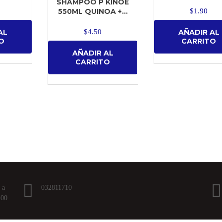
SHAMPOO P KINOE
550ML QUINOA +...
$
1.90
$
4.50
AL
AÑADIR AL
O
CARRITO
AÑADIR AL
CARRITO
 a
032811710
h00