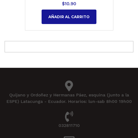
$
10.90
AÑADIR AL CARRITO
Quijano y Ordoñez y Hermanas Páez, esquina (junto a la
ESPE) Latacunga - Ecuador. Horarios: lun-sab 8h00 19h00
032811710