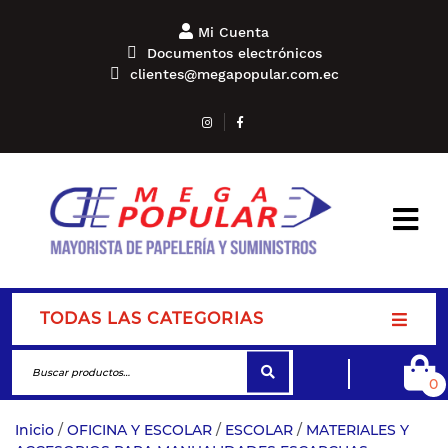
Mi Cuenta
Documentos electrónicos
clientes@megapopular.com.ec
TODAS LAS CATEGORIAS
0
Inicio
/
OFICINA Y ESCOLAR
/
ESCOLAR
/
MATERIALES Y