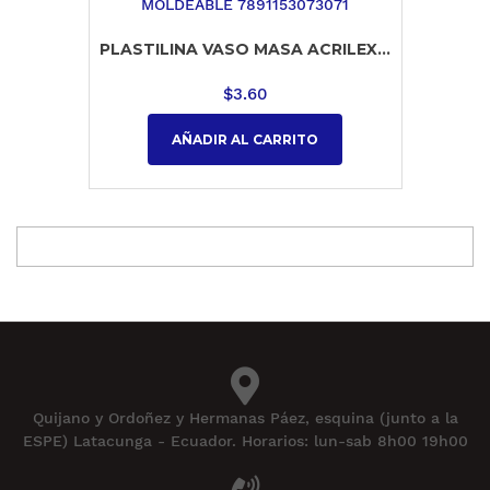
PLASTILINA VASO MASA ACRILEX...
$
3.60
AÑADIR AL CARRITO
Quijano y Ordoñez y Hermanas Páez, esquina (junto a la
ESPE) Latacunga - Ecuador. Horarios: lun-sab 8h00 19h00