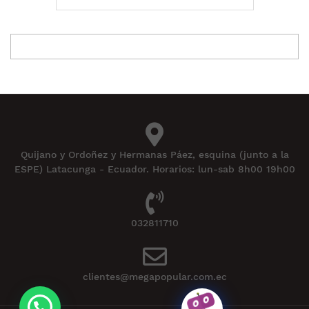
Quijano y Ordoñez y Hermanas Páez, esquina (junto a la
ESPE) Latacunga - Ecuador. Horarios: lun-sab 8h00 19h00
032811710
clientes@megapopular.com.ec