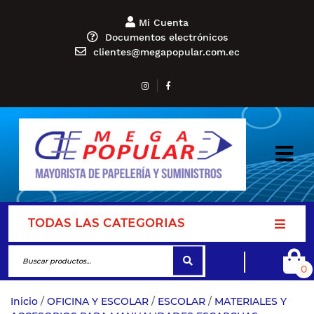
Mi Cuenta
Documentos electrónicos
clientes@megapopular.com.ec
TODAS LAS CATEGORIAS
0
Inicio
/
OFICINA Y ESCOLAR
/
ESCOLAR
/
MATERIALES Y