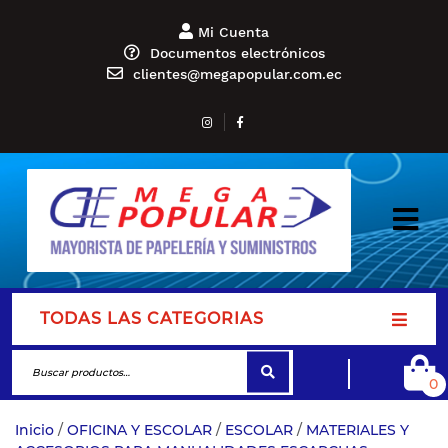
Mi Cuenta
Documentos electrónicos
clientes@megapopular.com.ec
TODAS LAS CATEGORIAS
0
Inicio
/
OFICINA Y ESCOLAR
/
ESCOLAR
/
MATERIALES Y