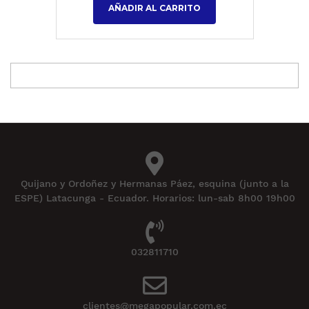
AÑADIR AL CARRITO
Quijano y Ordoñez y Hermanas Páez, esquina (junto a la
ESPE) Latacunga - Ecuador. Horarios: lun-sab 8h00 19h00
032811710
clientes@megapopular.com.ec