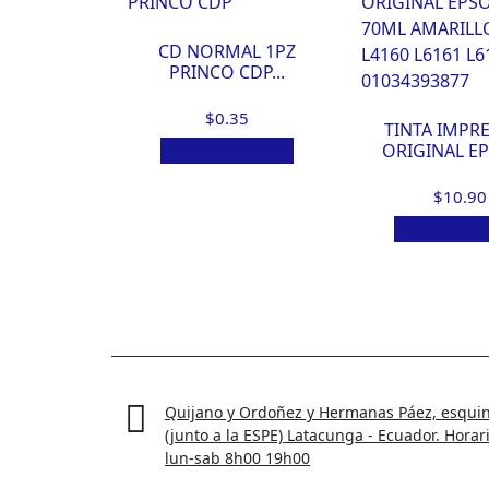
CD NORMAL 1PZ
PRINCO CDP...
$
0.35
TINTA IMPR
ORIGINAL EP
Añadir al carrito
$
10.90
Añadir al ca
Quijano y Ordoñez y Hermanas Páez, esqui
(junto a la ESPE) Latacunga - Ecuador. Horar
lun-sab 8h00 19h00