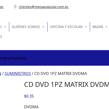
os
clientes@megapopular.com.ec
O
QUIÉNES SOMOS
OFICINA Y ESCOLAR
BAZAR
S
ar
N
/
SUMINISTROS
/ CD DVD 1PZ MATRIX DVDMA
CD DVD 1PZ MATRIX DVD
$
0.35
DVDMA