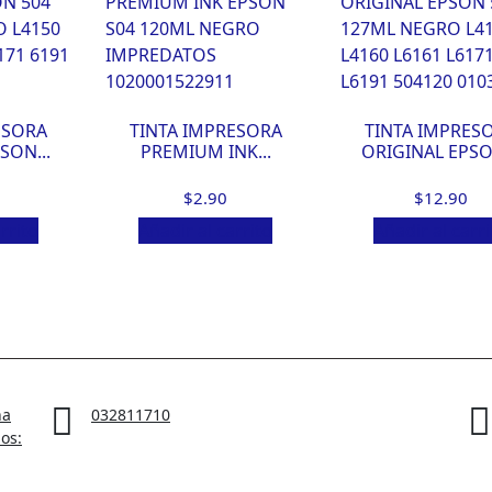
ESORA
TINTA IMPRESORA
TINTA IMPRES
SON...
PREMIUM INK...
ORIGINAL EPSON
$
2.90
$
12.90
rrito
Añadir al carrito
Añadir al carri
na
032811710
ios: