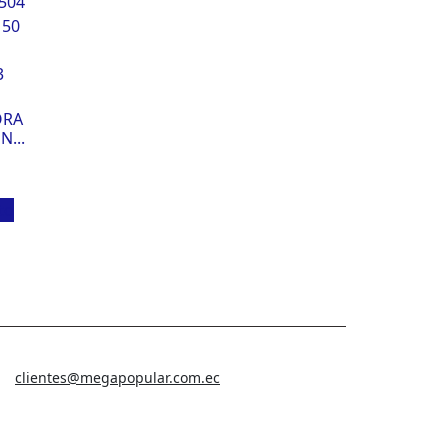
ORA
...
to
clientes@megapopular.com.ec