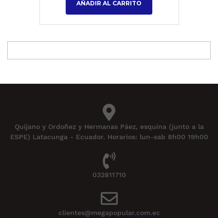
AÑADIR AL CARRITO
Quijano y Ordoñez y Hermanas Páez, esquina (junto a la
ESPE) Latacunga - Ecuador. Horarios: lun-sab 8h00 19h00
032811710
clientes@megapopular.com.ec