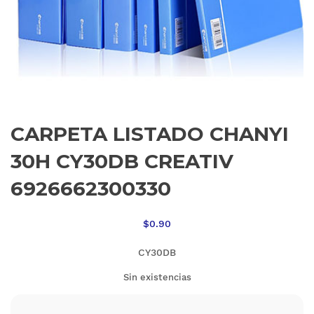
CARPETA LISTADO CHANYI
30H CY30DB CREATIV
6926662300330
$
0.90
CY30DB
Sin existencias