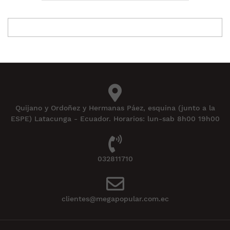
Quijano y Ordoñez y Hermanas Páez, esquina (junto a la
ESPE) Latacunga - Ecuador. Horarios: lun-sab 8h00 19h00
032811710
clientes@megapopular.com.ec