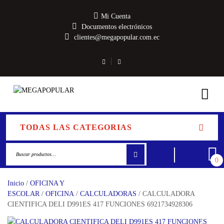
Mi Cuenta
Documentos electrónicos
clientes@megapopular.com.ec
TODAS LAS CATEGORIAS
0
Inicio
/
OFICINA Y
ESCOLAR
/
OFICINA
/
CALCULADORAS
/ CALCULADORA
CIENTIFICA DELI D991ES 417 FUNCIONES 6921734928306