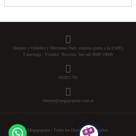
Quijano y Ordoñez y Hermanas Páez, esquina (junto a la ESPE)
Latacunga - Ecuador. Horarios: lun-sab 8h00 19h00
032811710
clientes@megapopular.com.ec
Megapopular | Todos los Derechos Reservados.