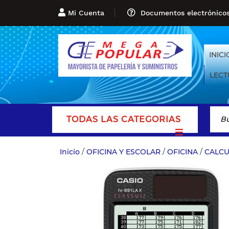
Mi Cuenta
Documentos electrónico
INICI
LECT
TODAS LAS CATEGORIAS
Inicio
/
OFICINA Y ESCOLAR
/
OFICINA
/
CALC