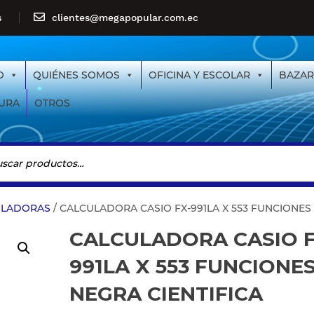
s
clientes@megapopular.com.ec
O
QUIÉNES SOMOS
OFICINA Y ESCOLAR
BAZAR
URA
OTROS
ULADORAS
/ CALCULADORA CASIO FX-991LA X 553 FUNCIONES 
CALCULADORA CASIO F
991LA X 553 FUNCIONE
NEGRA CIENTIFICA