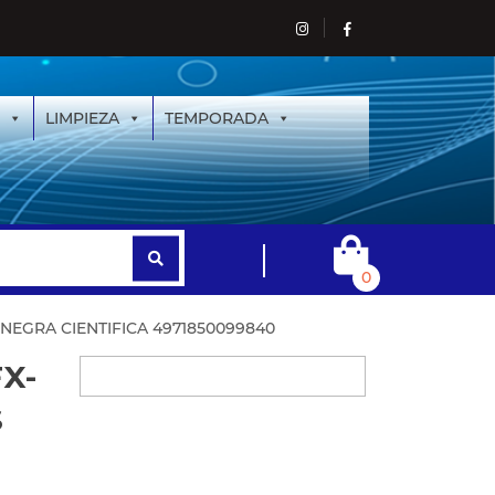
LIMPIEZA
TEMPORADA
0
NEGRA CIENTIFICA 4971850099840
X-
S