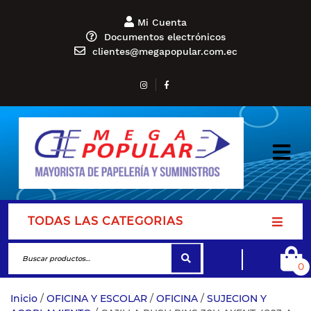
Mi Cuenta
Documentos electrónicos
clientes@megapopular.com.ec
TODAS LAS CATEGORIAS
0
Inicio
/
OFICINA Y ESCOLAR
/
OFICINA
/
SUJECION Y