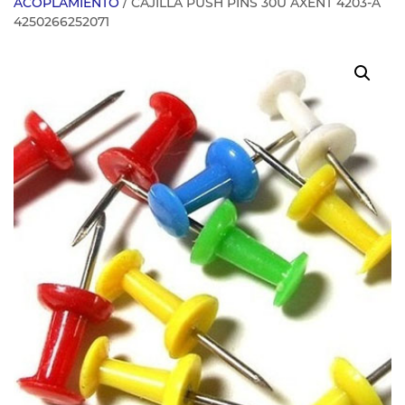
ACOPLAMIENTO
/ CAJILLA PUSH PINS 30U AXENT 4203-A
4250266252071