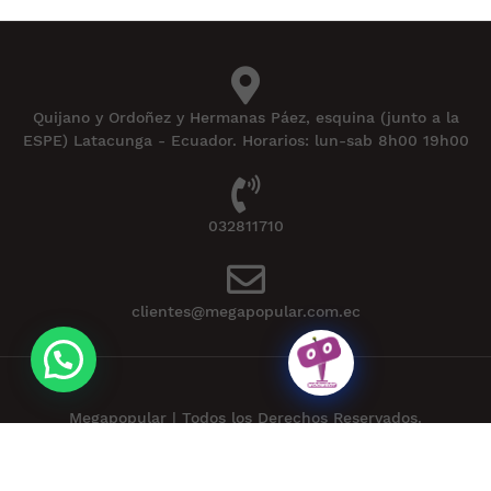
Quijano y Ordoñez y Hermanas Páez, esquina (junto a la
ESPE) Latacunga - Ecuador. Horarios: lun-sab 8h00 19h00
032811710
clientes@megapopular.com.ec
Megapopular | Todos los Derechos Reservados.
Powered by
APLEXT
.