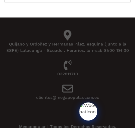
Quijano y Ordoñez y Hermanas Páez, esquina (junto a la
ESPE) Latacunga - Ecuador. Horarios: lun-sab 8h00 19h00
032811710
clientes@megapopular.com.ec
Megapopular | Todos los Derechos Reservados.